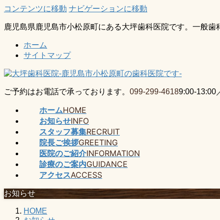
コンテンツに移動
ナビゲーションに移動
鹿児島県鹿児島市小松原町にある大坪歯科医院です。一般歯
ホーム
サイトマップ
ご予約はお電話で承っております。
099-299-4618
9:00-13
ホーム
HOME
お知らせ
INFO
スタッフ募集
RECRUIT
院長ご挨拶
GREETING
医院のご紹介
INFORMATION
診療のご案内
GUIDANCE
アクセス
ACCESS
お知らせ
HOME