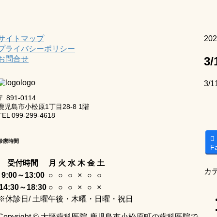
サイトマップ
20
プライバシーポリシー
3
お問合せ
3
〒 891-0114
鹿児島市小松原1丁目28-8 1階
TEL 099-299-4618
診療時間
F
受付時間
月
火
水
木
金
土
カ
9:00～13:00
○
○
○
×
○
○
14:30～18:30
○
○
○
×
○
×
※休診日/ 土曜午後・木曜・日曜・祝日
Copyright © 大坪歯科医院-鹿児島市小松原町の歯科医院で