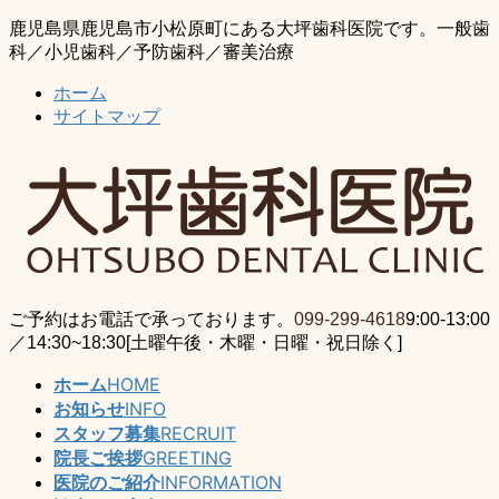
コ
ナ
鹿児島県鹿児島市小松原町にある大坪歯科医院です。一般歯
ン
ビ
科／小児歯科／予防歯科／審美治療
テ
ゲ
ホーム
ン
ー
サイトマップ
ツ
シ
に
ョ
移
ン
動
に
移
動
ご予約はお電話で承っております。
099-299-4618
9:00-13:00
／14:30~18:30[土曜午後・木曜・日曜・祝日除く]
ホーム
HOME
お知らせ
INFO
スタッフ募集
RECRUIT
院長ご挨拶
GREETING
医院のご紹介
INFORMATION