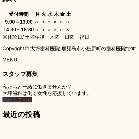
受付時間
月
火
水
木
金
土
9:00～13:00
○
○
○
×
○
○
14:30～18:30
○
○
○
×
○
×
※休診日/ 土曜午後・木曜・日曜・祝日
Copyright © 大坪歯科医院-鹿児島市小松原町の歯科医院です- All Ri
MENU
スタッフ募集
私たちと一緒に働きませんか？
大坪歯科は働く女性を応援しています。
詳細はこちら
最近の投稿