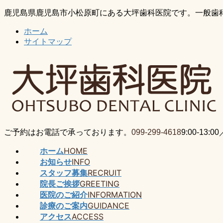
コ
ナ
鹿児島県鹿児島市小松原町にある大坪歯科医院です。一般歯
ン
ビ
ホーム
テ
ゲ
サイトマップ
ン
ー
ツ
シ
に
ョ
移
ン
動
に
移
動
ご予約はお電話で承っております。
099-299-4618
9:00-13
ホーム
HOME
お知らせ
INFO
スタッフ募集
RECRUIT
院長ご挨拶
GREETING
医院のご紹介
INFORMATION
診療のご案内
GUIDANCE
アクセス
ACCESS