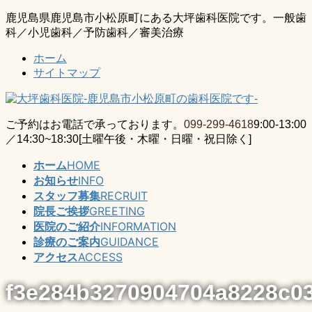
コ
ナ
鹿児島県鹿児島市小松原町にある大坪歯科医院です。一般歯
ン
ビ
科／小児歯科／予防歯科／審美治療
テ
ゲ
ホーム
ン
ー
サイトマップ
ツ
シ
に
ョ
移
ン
動
に
ご予約はお電話で承っております。
099-299-4618
9:00-13:00
移
／14:30~18:30[土曜午後・木曜・日曜・祝日除く]
動
ホーム
HOME
お知らせ
INFO
スタッフ募集
RECRUIT
院長ご挨拶
GREETING
医院のご紹介
INFORMATION
診療のご案内
GUIDANCE
アクセス
ACCESS
f3e284b3270904704a8228c0