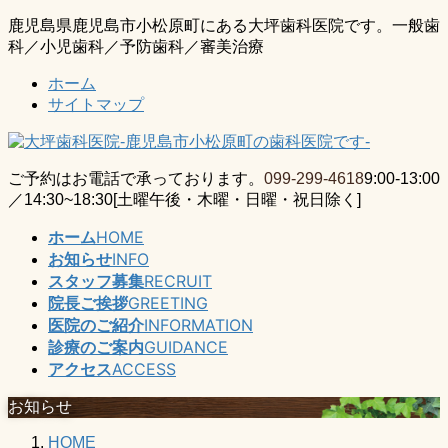
コ
ナ
鹿児島県鹿児島市小松原町にある大坪歯科医院です。一般歯
ン
ビ
科／小児歯科／予防歯科／審美治療
テ
ゲ
ホーム
ン
ー
サイトマップ
ツ
シ
に
ョ
移
ン
動
に
ご予約はお電話で承っております。
099-299-4618
9:00-13:00
移
／14:30~18:30[土曜午後・木曜・日曜・祝日除く]
動
ホーム
HOME
お知らせ
INFO
スタッフ募集
RECRUIT
院長ご挨拶
GREETING
医院のご紹介
INFORMATION
診療のご案内
GUIDANCE
アクセス
ACCESS
お知らせ
HOME