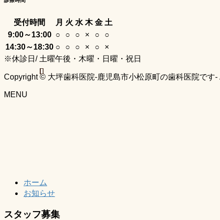
受付時間
月
火
水
木
金
土
9:00～13:00
○
○
○
×
○
○
14:30～18:30
○
○
○
×
○
×
※休診日/ 土曜午後・木曜・日曜・祝日
Copyright © 大坪歯科医院-鹿児島市小松原町の歯科医院です- All Ri
MENU
ホーム
お知らせ
スタッフ募集