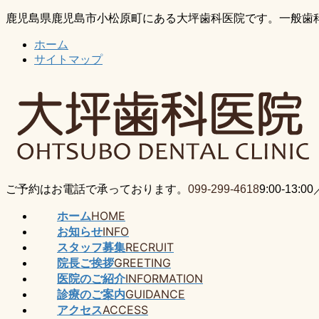
コ
ナ
鹿児島県鹿児島市小松原町にある大坪歯科医院です。一般歯
ン
ビ
ホーム
テ
ゲ
サイトマップ
ン
ー
ツ
シ
に
ョ
移
ン
動
に
移
動
ご予約はお電話で承っております。
099-299-4618
9:00-13
ホーム
HOME
お知らせ
INFO
スタッフ募集
RECRUIT
院長ご挨拶
GREETING
医院のご紹介
INFORMATION
診療のご案内
GUIDANCE
アクセス
ACCESS